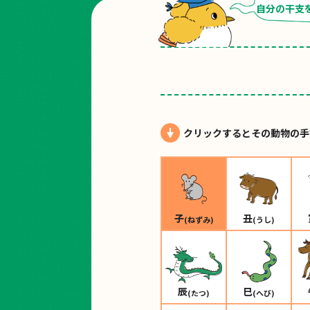
自分の
干支
クリックするとその動物の手
子
丑
(ねずみ)
(うし)
辰
巳
(たつ)
(へび)