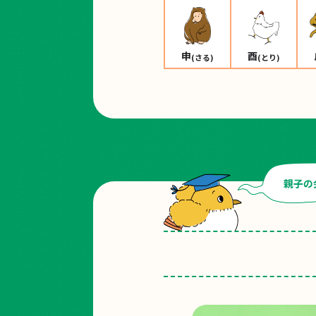
申
酉
(さる)
(とり)