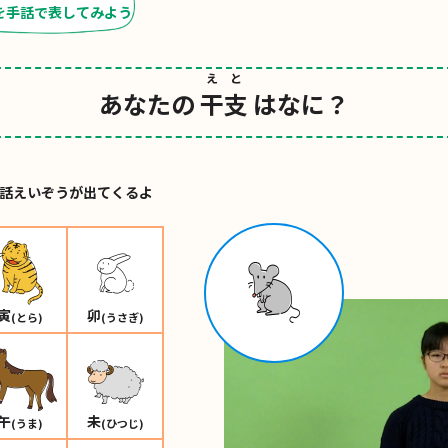
を手話で表してみよう
えと
あなたの
干支
はなに？
話えいぞうが出てくるよ
寅
卯
(とら)
(うさぎ)
午
未
(うま)
(ひつじ)