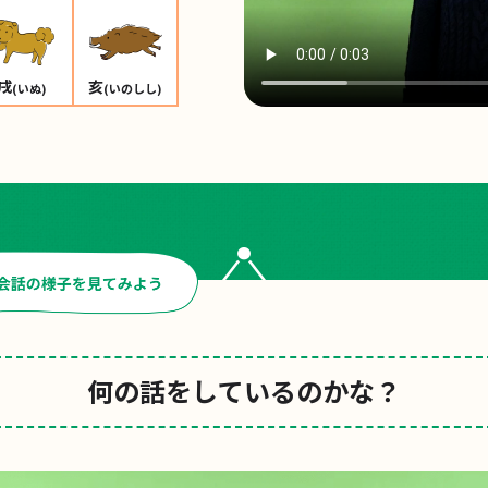
戌
亥
(いぬ)
(いのしし)
何の話をしているのかな？